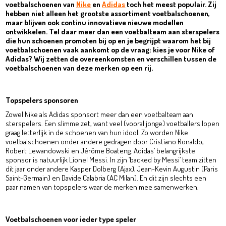
voetbalschoenen van
Nike
en
Adidas
toch het meest populair. Zij
hebben niet alleen het grootste assortiment voetbalschoenen,
maar blijven ook continu innovatieve nieuwe modellen
ontwikkelen. Tel daar meer dan een voetbalteam aan sterspelers
die hun schoenen promoten bij op en je begrijpt waarom het bij
voetbalschoenen vaak aankomt op de vraag: kies je voor Nike of
Adidas? Wij zetten de overeenkomsten en verschillen tussen de
voetbalschoenen van deze merken op een rij.
Topspelers sponsoren
Zowel Nike als Adidas sponsort meer dan een voetbalteam aan
sterspelers. Een slimme zet, want veel (vooral jonge) voetballers lopen
graag letterlijk in de schoenen van hun idool. Zo worden Nike
voetbalschoenen onder andere gedragen door Cristiano Ronaldo,
Robert Lewandowski en Jérôme Boateng. Adidas’ belangrijkste
sponsor is natuurlijk Lionel Messi. In zijn ‘backed by Messi’ team zitten
dit jaar onder andere Kasper Dolberg (Ajax), Jean-Kevin Augustin (Paris
Saint-Germain) en Davide Calabria (AC Milan). En dit zijn slechts een
paar namen van topspelers waar de merken mee samenwerken.
Voetbalschoenen voor ieder type speler