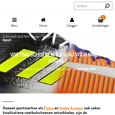
Sportstore.be
0
Menu
Home
Inloggen
Winkelwagen
U bevindt zich hier:
Home
›
Voetbalschoenen: kies jij voor Nike of Adidas?
›
Sport
VOETBALSCHOENEN: KIES JIJ VOOR NIKE OF
ADIDAS?
adidas
nike
Geplaatst op 04 08 2017 | Door Chloë | in
Hoewel sportmerken als
Puma
en
Under Armour
ook zeker
kwalitatieve voetbalschoenen ontwikkelen, zijn de