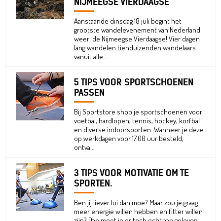
NIJMEEGSE VIERDAAGSE
Aanstaande dinsdag 18 juli begint het
grootste wandelevenement van Nederland
weer: de Nijmeegse Vierdaagse! Vier dagen
lang wandelen tienduizenden wandelaars
vanuit alle ...
5 TIPS VOOR SPORTSCHOENEN
PASSEN
Bij Sportstore shop je sportschoenen voor
voetbal, hardlopen, tennis, hockey, korfbal
en diverse indoorsporten. Wanneer je deze
op werkdagen voor 17.00 uur besteld,
ontva...
3 TIPS VOOR MOTIVATIE OM TE
SPORTEN.
Ben jij liever lui dan moe? Maar zou je graag
meer energie willen hebben en fitter willen
zijn? Dan moet je er toch echt aan geloven