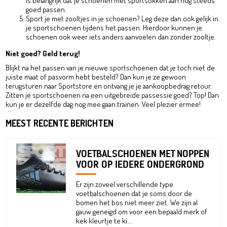
is belangrijk dat je schoenen met sportsokken aan nog steeds
goed passen.
Sport je met zooltjes in je schoenen? Leg deze dan ook gelijk in
je sportschoenen tijdens het passen. Hierdoor kunnen je
schoenen ook weer iets anders aanvoelen dan zonder zooltje.
Niet goed? Geld terug!
Blijkt na het passen van je nieuwe sportschoenen dat je toch niet de
juiste maat of pasvorm hebt besteld? Dan kun je ze gewoon
terugsturen naar Sportstore en ontvang je je aankoopbedrag retour.
Zitten je sportschoenen na een uitgebreide passessie goed? Top! Dan
kun je er dezelfde dag nog mee gaan trainen. Veel plezier ermee!
MEEST RECENTE BERICHTEN
VOETBALSCHOENEN MET NOPPEN
VOOR OP IEDERE ONDERGROND
Er zijn zoveel verschillende type
voetbalschoenen dat je soms door de
bomen het bos niet meer ziet. We zijn al
gauw geneigd om voor een bepaald merk of
kek kleurtje te ki...