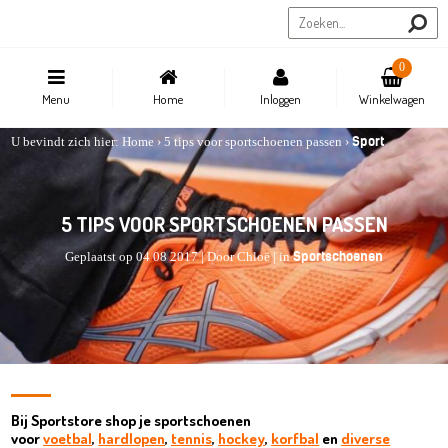
Sportstore.be
0
Menu
Home
Inloggen
Winkelwagen
Sport
U bevindt zich hier:
Home
›
5 tips voor sportschoenen passen
›
5 TIPS VOOR SPORTSCHOENEN PASSEN
Sportschoenen
Geplaatst op 04 08 2017 | Door Chloë | in
Bij Sportstore shop je sportschoenen
voor
voetbal
,
hardlopen
,
tennis
,
hockey
,
korfbal
en
diverse