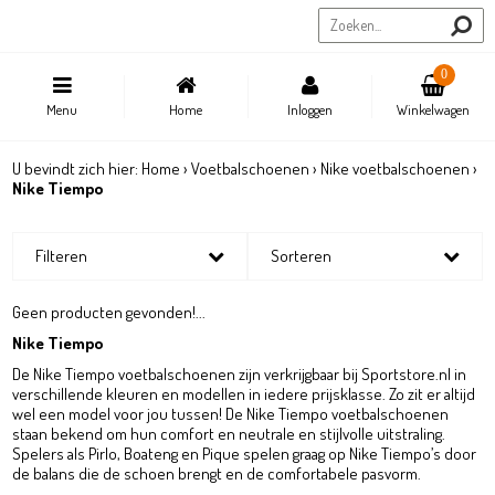
Sportstore.be
0
Menu
Home
Inloggen
Winkelwagen
U bevindt zich hier:
Home
›
Voetbalschoenen
›
Nike voetbalschoenen
›
Nike Tiempo
Filteren
Sorteren
Geen producten gevonden!...
Nike Tiempo
De Nike Tiempo voetbalschoenen zijn verkrijgbaar bij Sportstore.nl in
verschillende kleuren en modellen in iedere prijsklasse. Zo zit er altijd
wel een model voor jou tussen! De Nike Tiempo voetbalschoenen
staan bekend om hun comfort en neutrale en stijlvolle uitstraling.
Spelers als Pirlo, Boateng en Pique spelen graag op Nike Tiempo’s door
de balans die de schoen brengt en de comfortabele pasvorm.