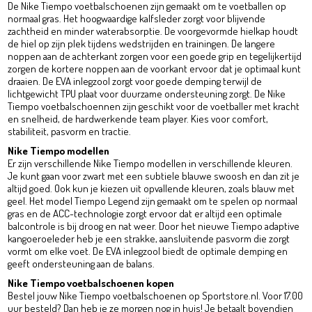
De Nike Tiempo voetbalschoenen zijn gemaakt om te voetballen op
normaal gras. Het hoogwaardige kalfsleder zorgt voor blijvende
zachtheid en minder waterabsorptie. De voorgevormde hielkap houdt
de hiel op zijn plek tijdens wedstrijden en trainingen. De langere
noppen aan de achterkant zorgen voor een goede grip en tegelijkertijd
zorgen de kortere noppen aan de voorkant ervoor dat je optimaal kunt
draaien. De EVA inlegzool zorgt voor goede demping terwijl de
lichtgewicht TPU plaat voor duurzame ondersteuning zorgt. De Nike
Tiempo voetbalschoennen zijn geschikt voor de voetballer met kracht
en snelheid, de hardwerkende team player. Kies voor comfort,
stabiliteit, pasvorm en tractie.
Nike Tiempo modellen
Er zijn verschillende Nike Tiempo modellen in verschillende kleuren.
Je kunt gaan voor zwart met een subtiele blauwe swoosh en dan zit je
altijd goed. Ook kun je kiezen uit opvallende kleuren, zoals blauw met
geel. Het model Tiempo Legend zijn gemaakt om te spelen op normaal
gras en de ACC-technologie zorgt ervoor dat er altijd een optimale
balcontrole is bij droog en nat weer. Door het nieuwe Tiempo adaptive
kangoeroeleder heb je een strakke, aansluitende pasvorm die zorgt
vormt om elke voet. De EVA inlegzool biedt de optimale demping en
geeft ondersteuning aan de balans.
Nike Tiempo voetbalschoenen kopen
Bestel jouw Nike Tiempo voetbalschoenen op Sportstore.nl. Voor 17.00
uur besteld? Dan heb je ze morgen nog in huis! Je betaalt bovendien