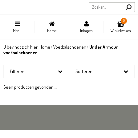
Sportstore.be
0
Menu
Home
Inloggen
Winkelwagen
U bevindt zich hier:
Home
›
Voetbalschoenen
›
Under Armour
voetbalschoenen
Filteren
Sorteren
Geen producten gevonden!...