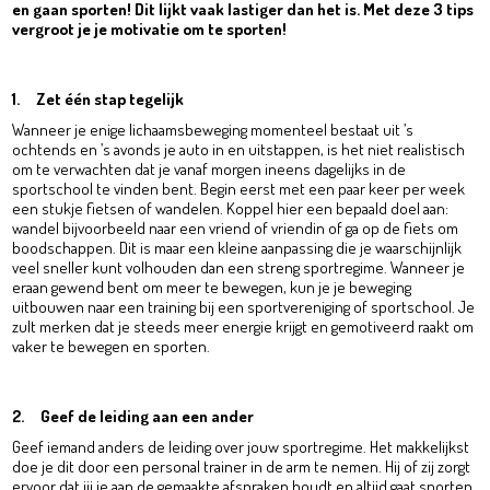
en gaan sporten! Dit lijkt vaak lastiger dan het is. Met deze 3 tips
vergroot je je motivatie om te sporten!
1. Zet één stap tegelijk
Wanneer je enige lichaamsbeweging momenteel bestaat uit ’s
ochtends en ’s avonds je auto in en uitstappen, is het niet realistisch
om te verwachten dat je vanaf morgen ineens dagelijks in de
sportschool te vinden bent. Begin eerst met een paar keer per week
een stukje fietsen of wandelen. Koppel hier een bepaald doel aan:
wandel bijvoorbeeld naar een vriend of vriendin of ga op de fiets om
boodschappen. Dit is maar een kleine aanpassing die je waarschijnlijk
veel sneller kunt volhouden dan een streng sportregime. Wanneer je
eraan gewend bent om meer te bewegen, kun je je beweging
uitbouwen naar een training bij een sportvereniging of sportschool. Je
zult merken dat je steeds meer energie krijgt en gemotiveerd raakt om
vaker te bewegen en sporten.
2. Geef de leiding aan een ander
Geef iemand anders de leiding over jouw sportregime. Het makkelijkst
doe je dit door een personal trainer in de arm te nemen. Hij of zij zorgt
ervoor dat jij je aan de gemaakte afspraken houdt en altijd gaat sporten.