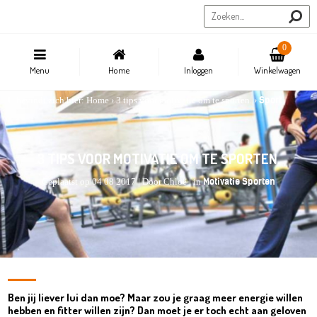
Sportstore.be
0
Menu
Home
Inloggen
Winkelwagen
Sport
U bevindt zich hier:
Home
›
3 tips voor motivatie om te sporten.
›
3 TIPS VOOR MOTIVATIE OM TE SPORTEN.
Motivatie
Sporten
Geplaatst op 04 08 2017 | Door Chloë | in
Ben jij liever lui dan moe? Maar zou je graag meer energie willen
hebben en fitter willen zijn? Dan moet je er toch echt aan geloven