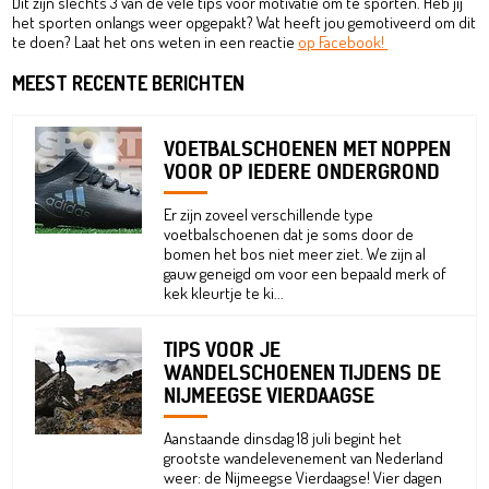
Dit zijn slechts 3 van de vele tips voor motivatie om te sporten. Heb jij
het sporten onlangs weer opgepakt? Wat heeft jou gemotiveerd om dit
te doen? Laat het ons weten in een reactie
op Facebook
!
MEEST RECENTE BERICHTEN
VOETBALSCHOENEN MET NOPPEN
VOOR OP IEDERE ONDERGROND
Er zijn zoveel verschillende type
voetbalschoenen dat je soms door de
bomen het bos niet meer ziet. We zijn al
gauw geneigd om voor een bepaald merk of
kek kleurtje te ki...
TIPS VOOR JE
WANDELSCHOENEN TIJDENS DE
NIJMEEGSE VIERDAAGSE
Aanstaande dinsdag 18 juli begint het
grootste wandelevenement van Nederland
weer: de Nijmeegse Vierdaagse! Vier dagen