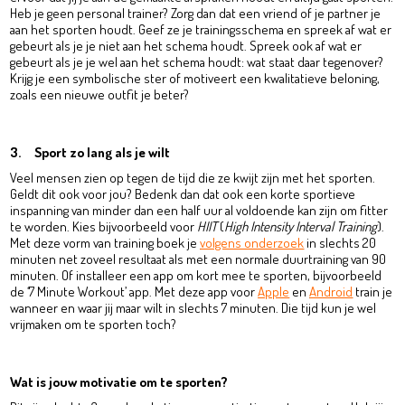
Heb je geen personal trainer? Zorg dan dat een vriend of je partner je
aan het sporten houdt. Geef ze je trainingsschema en spreek af wat er
gebeurt als je je niet aan het schema houdt. Spreek ook af wat er
gebeurt als je je wel aan het schema houdt: wat staat daar tegenover?
Krijg je een symbolische ster of motiveert een kwalitatieve beloning,
zoals een nieuwe outfit je beter?
3. Sport zo lang als je wilt
Veel mensen zien op tegen de tijd die ze kwijt zijn met het sporten.
Geldt dit ook voor jou? Bedenk dan dat ook een korte sportieve
inspanning van minder dan een half uur al voldoende kan zijn om fitter
te worden. Kies bijvoorbeeld voor
HIIT
(
High Intensity Interval Training
).
Met deze vorm van training boek je
volgens onderzoek
in slechts 20
minuten net zoveel resultaat als met een normale duurtraining van 90
minuten. Of installeer een app om kort mee te sporten, bijvoorbeeld
de ‘7 Minute Workout’ app. Met deze app voor
Apple
en
Android
train je
wanneer en waar jij maar wilt in slechts 7 minuten. Die tijd kun je wel
vrijmaken om te sporten toch?
Wat is jouw motivatie om te sporten?