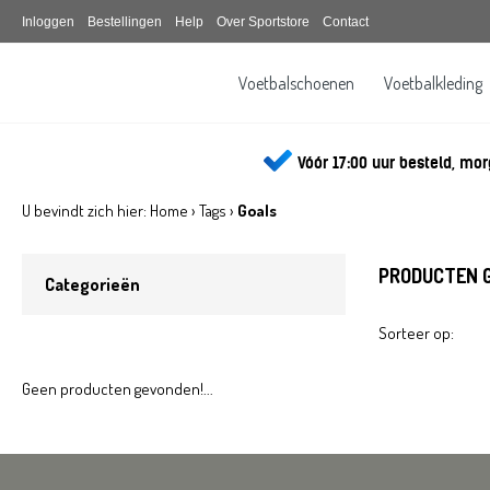
Inloggen
Bestellingen
Help
Over Sportstore
Contact
Voetbalschoenen
Voetbalkleding
Sportstore.be
Vóór 17:00 uur besteld, mor
U bevindt zich hier:
Home
›
Tags
›
Goals
PRODUCTEN 
Categorieën
Sorteer op:
Geen producten gevonden!...