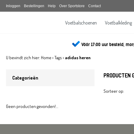
Inloggen
Bestellingen
Help
Over Sportstore
Contact
Voetbalschoenen
Voetbalkleding
Sportstore.be
Vóór 17:00 uur besteld, mor
U bevindt zich hier:
Home
›
Tags
›
adidas heren
PRODUCTEN G
Categorieën
Sorteer op:
Geen producten gevonden!...